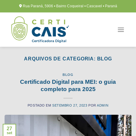
Ir
Rua Paraná, 5906 • Bairro Coqueiral • Cascavel • Paraná
para
o
conteúdo
ARQUIVOS DE CATEGORIA:
BLOG
BLOG
Certificado Digital para MEI: o guia
completo para 2025
POSTADO EM
SETEMBRO 27, 2023
POR
ADMIN
27
set